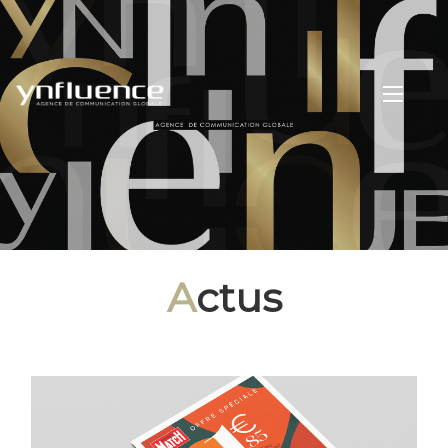
A
ctus